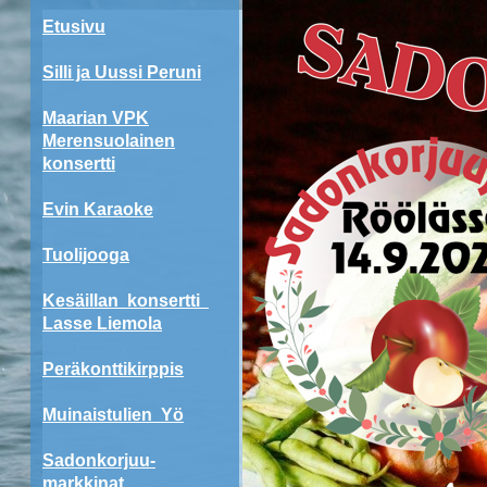
Etusivu
Silli ja Uussi Peruni
Maarian VPK
Merensuolainen
konsertti
Evin Karaoke
Tuolijooga
Kesäillan konsertti
Lasse Liemola
Peräkonttikirppis
Muinaistulien Yö
Sadonkorjuu-
markkinat