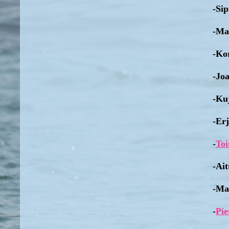
-Sip
-Ma
-Ko
-Jo
-Kuj
-Er
-
To
-Ait
-Ma
-
Pie