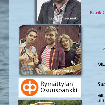
Patrik C
Lassi Lähteenmäki
R
SI
Kalakaveri duo
Sa
Sill
sill