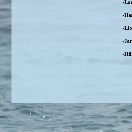
-La
-Ha
-Li
-Ja
-Hil