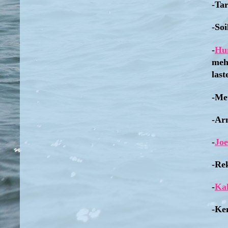
-Ta
-So
-
Hu
mehi
last
-Met
-Arm
-
Joe
-Rek
-
Kal
-Ke