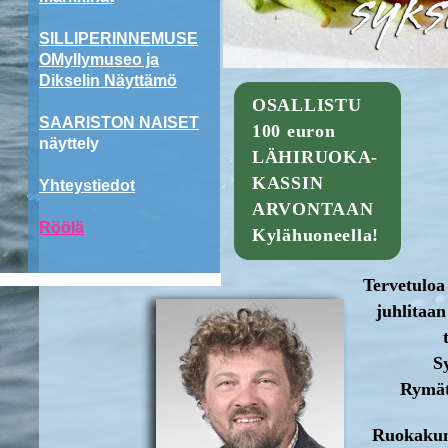
SILLIPERINNEMUSE
OMyllymuseo ja
Dikselin Näyttämö
OSALLISTU
SAARISTON NAISET
100 euron
näyttely
LÄHIRUOKA-
KASSIN
Yhteystiedot
ARVONTAAN
Röölä
Kylähuoneella!
Tervetuloa
juhlitaan
S
Rymät
Ruokakumm