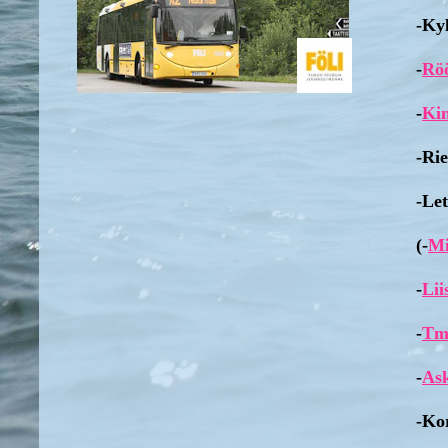
-Ky
-
Rö
-
Kin
-Rie
-Le
(-
Mi
-
Lii
-
Tm
-
Ask
-Ko