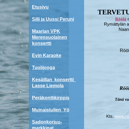
Etusivu
TERVETU
o
Silli ja Uussi Peruni
Röölä
Rymättylän a
Naant
Maarian VPK
Merensuolainen
konsertti
Rööl
Evin Karaoke
Tuolijooga
Kesäillan konsertti
Lasse Liemola
Röö
Peräkonttikirppis
Tänä vu
Muinaistulien Yö
Kts.
www.roo
Sadonkorjuu-
markkinat