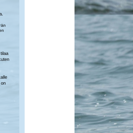
a.
örän
ten
tilaa
kuten
alle
 on