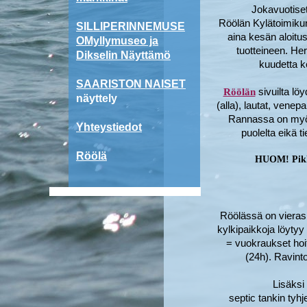
Jokavuotise
Röölän Kylätoimikun
SILLIPERINNEMUSE
aina kesän aloitus
OMyllymuseo ja
tuotteineen. Her
Dikselin Näyttämö
kuudetta k
SAARISTON NAISET
sivuilta lö
Röölän
näyttely
(alla), lautat, venep
Rannassa on myös
Yhteystiedot
puolelta eikä ti
Röölä
HUOM! Pikkup
Röölässä on vierasl
kylkipaikkoja löyty
= vuokraukset hoi
(24h). Ravinto
Lisäksi
septic tankin tyh