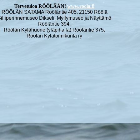
Tervetuloa RÖÖLÄÄN!
www.roola.fi
RÖÖLÄN SATAMA Rööläntie 405, 21150 Röölä
illiperinnemuseo Dikseli, Myllymuseo ja Näyttämö
Rööläntie 394.
Röölän Kylähuone (yläpihalla) Rööläntie 375.
Röölän Kylätoimikunta ry