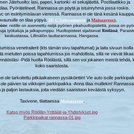
n Jätehuolto: lasi, paperi, kartonki -ei sekajätettä. Postilaatikko ja
ilaa. Pyörätelineet. Rannassa on pöytä ja istuinryhmä jossa roskis.
c on esiintymislavan vieressä. Rannassa ei ole tänä kesänä kauppa
vaunuille on tilaa yöpyä.
ja
a
.
SF-C Salorannassa
Maisaaress
:
reitille on asennettu neljä pyörien pikahuoltopistettä, joissa on py
iste
tuja työkaluja ja jalkapumppu. Huoltopisteet sijaitsevat
, Parais
Röölässä
keskustassa, Lillmälön lauttarannassa, Hangassa.
missa venetrailerit (kts tämän sivu tapahtumat) ja laita sivuun isolla
idä mieluiten poissa tapahtumissa jos mahdollista, sillä ne vievät liikaa 
vannäöstäsi -Pidä huolta Röölästä, sillä sen voi jokainen meistä tehdä, 
koko saaristosta.
ole tarkoitettu pitkäaikaiseen pysäköintiin! Vie auto isolle parkkipaik
 ole päivien tai viikkojen parkkipaikka -Anna tilaa muillekin! Rannassa
 ja paljon lastauksia, joita viedään saaristoon keväästä syksyyn.
Taxivene, tilattaessa
.
Maisaareen
Katso myös
Röölän-Yrittäjät-ja-Yhdistykset.jpg
Parkkipaikat rannassa-01.jpg