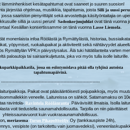
t lämminhenkiset kesätapahtumat ovat saaneet jo suuren suosion!
ta järjestää ohjelmaa, musiikkia, tapahtumia, joista
Silli ja uussi peru
 jossa saariston pienyrittäjät sekä arvostettuja käsityöntaitajia on upe
kkusuille silliä ja uussi peruni!
ovat tänä vuonna j
Sadonkorjuujuhlat
ertaa! Kesäillan konsertissamme on tänä vuonna
.
Lasse Liemola
ydät monenlaista infoa Röölästä ja Rymättylästä, historiaa, bussiaikata
aikat, yöpymiset, ruokailupaikat ja aktiviteetit sekä nähtävyydet alueelt
 Rymättylän VPK:n päivystysalus. Älä tuki hätätilanteita varten me
eltä paloautoja tai sairaankuljetusta, joka voi myös tulla isolle laiturille.
arkkipaikkatila, jossa on esiintymislava pitää olla tyhjinä autoista
tapahtumapäivinä.
--------------------------------------------------------------------
aituripaikkoja. Paikat ovat pääsääntöisesti poijupaikkoja, myös muu
y isommallekkin veneelle. Laitureissa on sähköt. Satamamaksu on 10e
taa ravintola-
. Päivävisiitit ilmaisia. Isolla laitur
Ravintola Röölänranta
lasta voit tiedustella saunamahdollisuutta. Tarjolla on niin päivittäiset
yhteissaunavuorot kuin vuokrasaunamahdollisuus.
 on
Oy (tankkauspiste 24h),
, meriasema
Turun Pikapolttoöljy
jennys, vesipiste (on tarkoitettu vain juomavedeksi), veneenlaskupaik