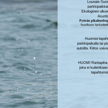
Lounais-Suome
parkkipaikkat
Ekologinen ulkow
Asunto
Pyörän pikahuoltop
huoltoon tarkoitet
Huomioi tapahtu
parkkipaikalla tai p
autoilta. Kiitos vai
HUOM! Rantapiha ei 
joka ei kuitenkaan
tapahtumia