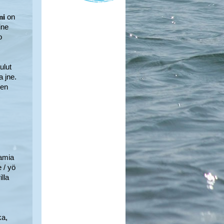
on
ni
ine
o
ulut
a jne.
ren
tamia
 / yö
illa
ka,