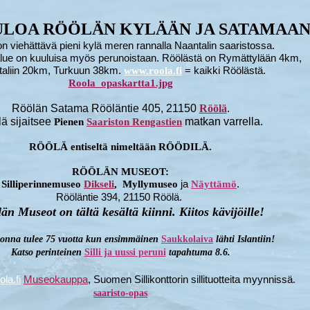
LOA RÖÖLÄN KYLÄÄN JA SATAMAAN
n viehättävä pieni kylä meren rannalla Naantalin saaristossa.
lue on kuuluisa myös perunoistaan. Röölästä on Rymättylään 4km,
aliin 20km, Turkuun 38km.
= kaikki Röölästä.
www.roola.fi
Roola_opaskartta1.jpg
Röölän Satama Rööläntie 405, 21150
Röölä
.
ä sijaitsee
matkan varrella.
Pienen
Saariston Rengastien
RÖÖLÄ entiseltä nimeltään RÖÖDILÄ.
RÖÖLÄN MUSEOT:
ja
.
Silliperinnemuseo
Dikseli
,
Myllymuseo
Näyttämö
Rööläntie 394, 21150 Röölä.
län
Museot on tältä kesältä kiinni. Kiitos kävijöille!
onna tulee 75 vuotta kun ensimmäinen
Saukkolaiva
lähti Islantiin!
Katso perinteinen
Silli ja uussi peruni
tapahtuma 8.6.
la.fi
Museokauppa
, Suomen Sillikonttorin sillituotteita myynnissä.
saaristo-opas