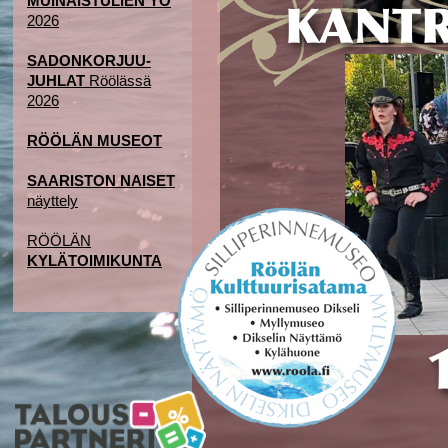
MUINAISTULIEN YÖ
2026
SADONKORJUU-
JUHLAT
Röölässä
2026
RÖÖLÄN MUSEOT
SAARISTON NAISET
näyttely
RÖÖLÄN
KYLÄTOIMIKUNTA