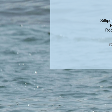
Sillip
R
Röö
r