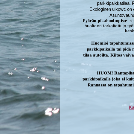
parkkipaikkatilaa. 
Ekologinen ulkowc on 
Asuntovaunui
:
re
Pyörän pikahuoltopiste
huoltoon tarkoitettuja ty
kesk
Huomioi tapahtumissa 
parkkipaikalla tai pidä m
tilaa autoilta. Kiitos vaiv
HUOM! Rantapiha ei
parkkipaikalle joka ei kui
Rannassa on tapahtumia 
Ka