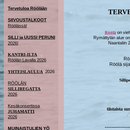
Tervetuloa Röölään
TERV
SIIVOUSTALKOOT
Röölässä!
on vieh
Röölä
SILLI ja UUSSI PERUNI
Rymättylän alue on
Naantaliin
2026!
KANTRI-ILTA
Rö
Röölän Lavalla 2026
Röölä sij
2026
YHTEISLAULUA
Silli
RÖÖLÄN
SILLIREGATTA
2026
Kesäkonsertissa
tiistaista 
JUHAMATTI
2026
--------------
MUINAISTULIEN YÖ