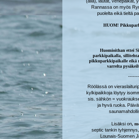
(alla), lautat, venepaikat,
Rannassa on myös Rymät
puolelta eikä tieltä pa
HUOM! Pikkuparkkip
Huomioithan ettei Sil
parkkipaikalla, silliteht
pikkuparkkipaikalle eikä 
varrelta pysäkeil
-------
Röölässä on vieraslaituri
kylkipaikkoja löytyy isom
sis. sähkön = vuokraukset
ja hyvä ruoka. Päivävis
saunamahdollisu
Lisäksi on
, m
septic tankin tyhjennys
Lounais-Suomen Jäte