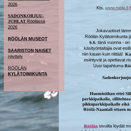
2026
Kts.
www.roola.fi
SADONKORJUU-
Röölässä
JUHLAT
2026
Jokavuotiset lämm
Röölän Kylätoimikunta jä
RÖÖLÄN MUSEOT
tänä vuonna - on a
6.6.
käsityöntaitajia ovat esi
SAARISTON NAISET
niin kauan kuin riittää!
Ka
näyttely
esiintyvät ja opettavat ri
Uusi tapahtuma
Röö
RÖÖLÄN
KYLÄTOIMIKUNTA
Sadonkorjuuju
Huomioithan ettei Sill
parkkipaikalla, sillitehta
pikkuparkkipaikalle eikä 
Röölä-Naantali ottaen ma
sivuilta löydät mo
Röölän